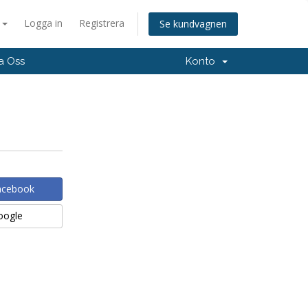
a
Logga in
Registrera
Se kundvagnen
a Oss
Konto
Facebook
Google