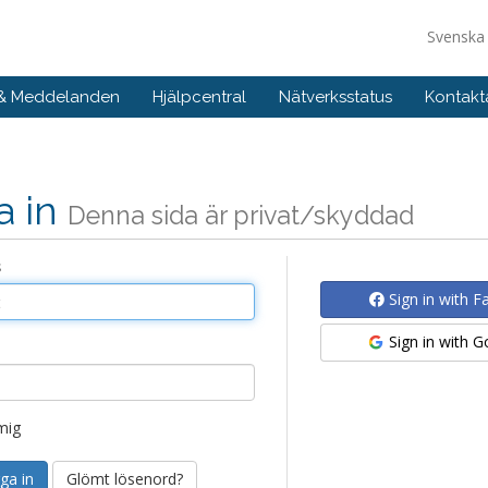
Svensk
 & Meddelanden
Hjälpcentral
Nätverksstatus
Kontakt
a in
Denna sida är privat/skyddad
s
Sign in with 
Sign in with 
mig
Glömt lösenord?