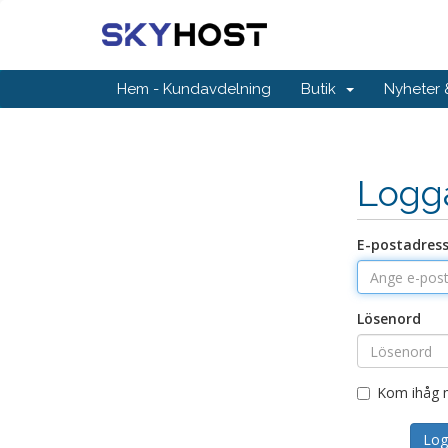
Hem - Kundavdelning
Butik
Nyheter
Logg
E-postadres
Lösenord
Kom ihåg 