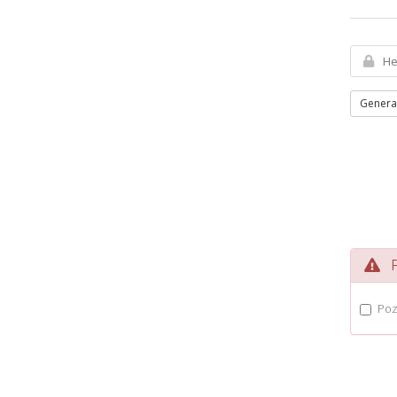
Genera
Po
Poz