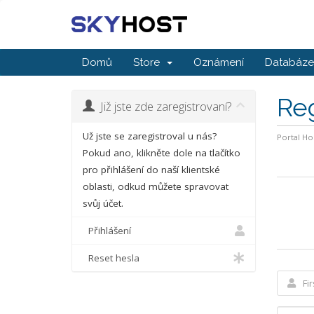
Domů
Store
Oznámení
Databáze 
Re
Již jste zde zaregistrovaní?
Už jste se zaregistroval u nás?
Portal H
Pokud ano, klikněte dole na tlačítko
pro přihlášení do naší klientské
oblasti, odkud můžete spravovat
svůj účet.
Přihlášení
Reset hesla