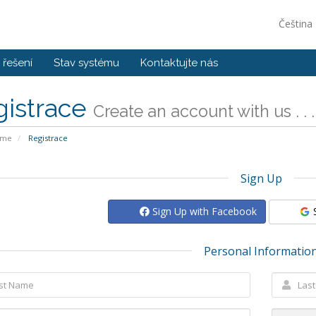
Čeština
řešení
Stav systému
Kontaktujte nás
gistrace
Create an account with us . . .
ome
Registrace
Sign Up
Sign Up with Facebook
Personal Informatio