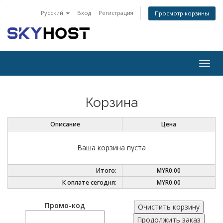
Русский
Вход
Регистрация
Просмотр корзины
Togg
navig
Корзина
Описание
Цена
Ваша корзина пуста
Итого:
MYR0.00
К оплате сегодня:
MYR0.00
Промо-код