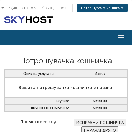
n
Најава на профил
Креирај профил
Потрошувачка кошничка
Togg
navig
Потрошувачка кошничка
Опис на услугата
Износ
Вашата потрошувачка кошничка е празна!
Вкупно:
MYR0.00
ВКУПНО ПО НАРАЧКА:
MYR0.00
Промотивен код