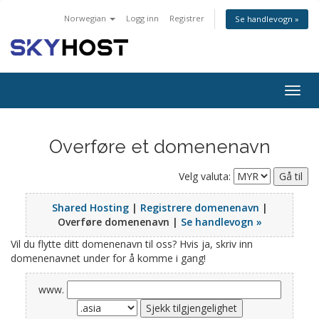
Norwegian
Logg inn
Registrer
Se handlevogn »
Togg
navig
Overføre et domenenavn
Velg valuta:
Shared Hosting
|
Registrere domenenavn
|
Overføre domenenavn |
Se handlevogn »
Vil du flytte ditt domenenavn til oss? Hvis ja, skriv inn
domenenavnet under for å komme i gang!
www.