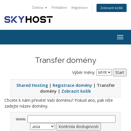
Čeština
Přihlášení
Registrace
Zobrazit košík
Togg
navig
Transfer domény
Výběr měny:
Shared Hosting
|
Registrace domény
| Transfer
domény |
Zobrazit košík
Chcete k nám převést Vaši doménu? Pokud ano, pak níže
zadejte název domény.
www.